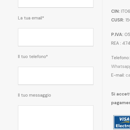
CIN:
IT06
La tua email*
CUSR:
15
P.IVA:
05
REA : 47
Il tuo telefono*
Telefono
Whatsap
E-mail:
c
Si accett
Il tuo messaggio
pagame