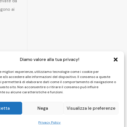
levate da
gono ai
Diamo valore alla tua privacy!
le migliori esperienze, utilizziamo tecnologie come i cookie per
 e/o accedere alle informazioni del dispositivo. Il consenso a queste
ci permetterà di elaborare dati come il comportamento di navigazione o
questo sito. Non acconsentire o ritirare il consenso può influire
te su alcune caratteristiche e funzioni.
cetta
Nega
Visualizza le preferenze
HOME
|
CAMERE
|
SPA
|
PISCINA
|
FOTO
|
CONTATTI
Privacy Policy