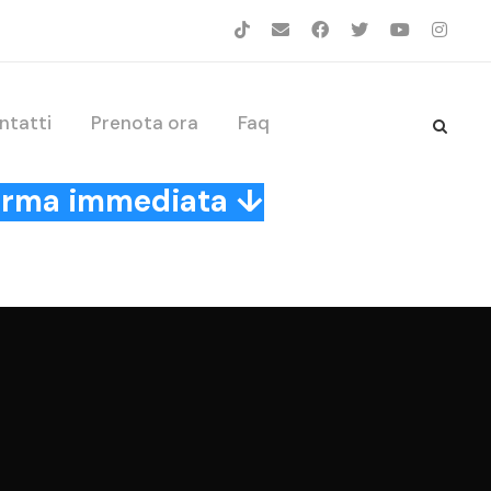
ntatti
Prenota ora
Faq
nferma immediata ↓