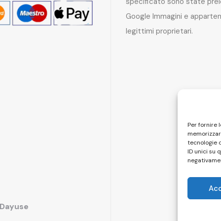
specificato sono state pre
Google Immagini e apparten
legittimi proprietari.
Per fornire 
memorizzare
tecnologie 
ID unici su 
negativamen
Ac
i Dayuse