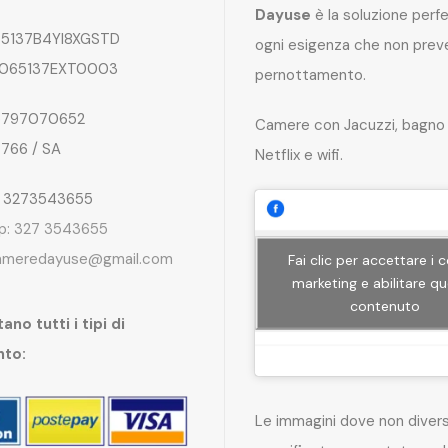
Dayuse
è la soluzione perf
5137B4YI8XGSTD
ogni esigenza che non preve
065137EXT0003
pernottamento.
797070652
Camere con Jacuzzi, bagno 
4766 / SA
Netflix e wifi.
: 3273543655
p: 327 3543655
ameredayuse@gmail.com
Fai clic per accettare i 
marketing e abilitare q
contenuto
ano tutti i tipi di
nto:
Le immagini dove non dive