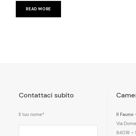
READ MORE
Contattaci subito
Camer
Il tuo nome*
Il Fauno
Via Dome
84018 – 