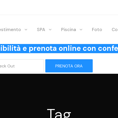
lestimento
SPA
Piscina
Foto
Co
onibilità e prenota online con co
PRENOTA ORA
Tag