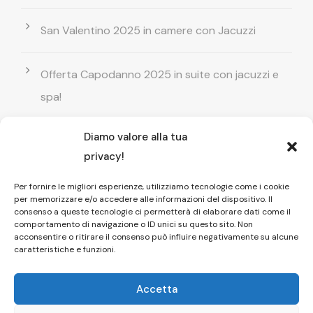
San Valentino 2025 in camere con Jacuzzi
Offerta Capodanno 2025 in suite con jacuzzi e
spa!
Diamo valore alla tua
Offerta Natale in camera con vasca
privacy!
idromassaggio ! Prenota il tuo relax esclusivo
Per fornire le migliori esperienze, utilizziamo tecnologie come i cookie
per memorizzare e/o accedere alle informazioni del dispositivo. Il
Entrata GRATUITA in Piscina esterna! Il tuo relax
consenso a queste tecnologie ci permetterà di elaborare dati come il
comportamento di navigazione o ID unici su questo sito. Non
di coppia
acconsentire o ritirare il consenso può influire negativamente su alcune
caratteristiche e funzioni.
Accetta