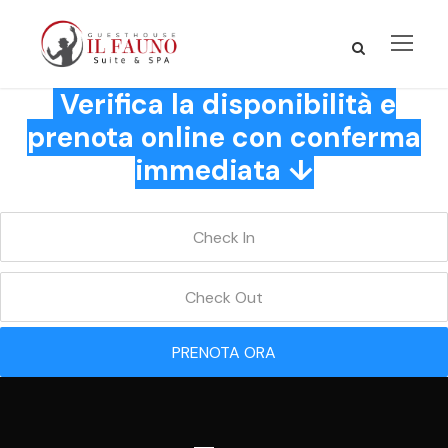
Verifica la disponibilità e
prenota online con conferma
immediata ↓
PRENOTA ORA