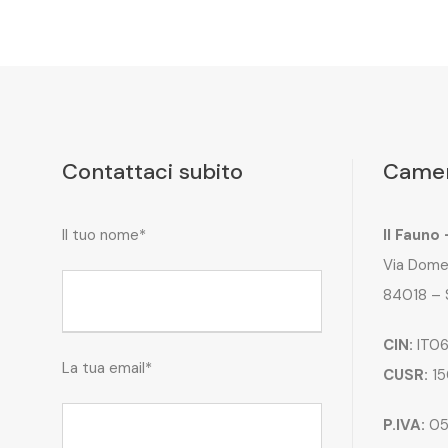
Contattaci subito
Camer
Il tuo nome*
Il Fauno
Via Dome
84018 – 
CIN:
IT06
La tua email*
CUSR:
15
P.IVA:
05