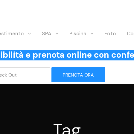
lestimento
SPA
Piscina
Foto
Co
onibilità e prenota online con co
PRENOTA ORA
Tag