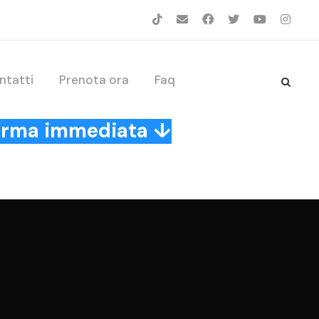
ntatti
Prenota ora
Faq
nferma immediata ↓