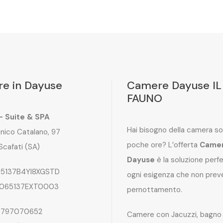
e in Dayuse
Camere Dayuse IL
FAUNO
 – Suite & SPA
Hai bisogno della camera so
nico Catalano, 97
poche ore? L’offerta
Came
Scafati (SA)
Dayuse
è la soluzione perf
5137B4YI8XGSTD
ogni esigenza che non preve
065137EXT0003
pernottamento.
797070652
Camere con Jacuzzi, bagno 