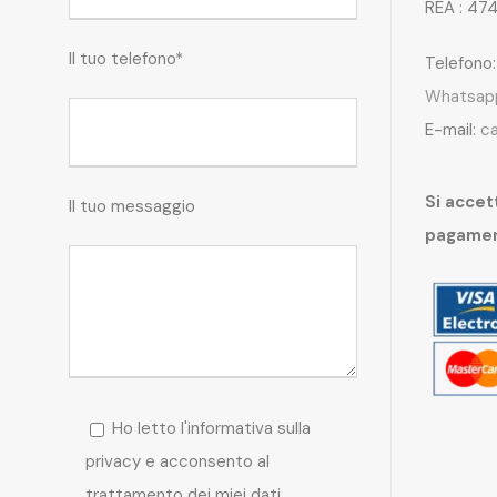
REA : 47
Il tuo telefono*
Telefono
Whatsap
E-mail:
c
Si accett
Il tuo messaggio
pagame
Ho letto l'informativa sulla
privacy e acconsento al
trattamento dei miei dati