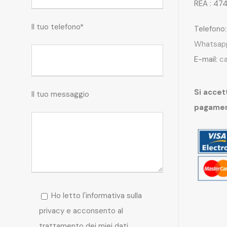
REA : 47
Il tuo telefono*
Telefono
Whatsap
E-mail:
c
Si accett
Il tuo messaggio
pagame
Ho letto l'informativa sulla
privacy e acconsento al
trattamento dei miei dati