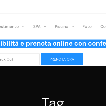
lestimento
SPA
Piscina
Foto
Co
onibilità e prenota online con co
PRENOTA ORA
Tag