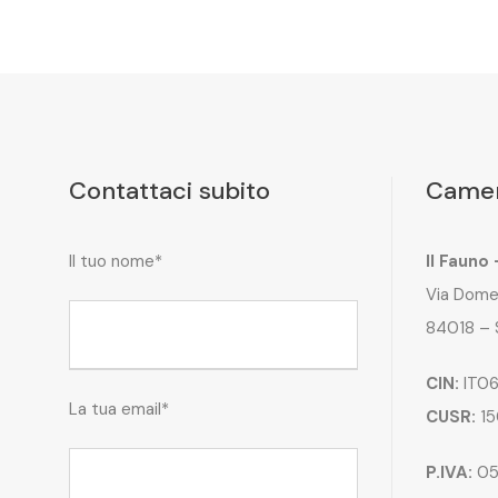
Contattaci subito
Camer
Il tuo nome*
Il Fauno
Via Dome
84018 – 
CIN:
IT06
La tua email*
CUSR:
15
P.IVA:
05