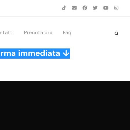
ntatti
Prenota ora
Faq
nferma immediata ↓