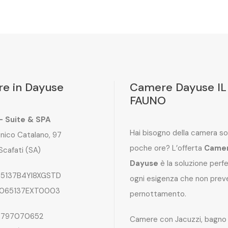
e in Dayuse
Camere Dayuse IL
FAUNO
 – Suite & SPA
Hai bisogno della camera so
nico Catalano, 97
poche ore? L’offerta
Came
Scafati (SA)
Dayuse
è la soluzione perf
5137B4YI8XGSTD
ogni esigenza che non preve
065137EXT0003
pernottamento.
797070652
Camere con Jacuzzi, bagno 