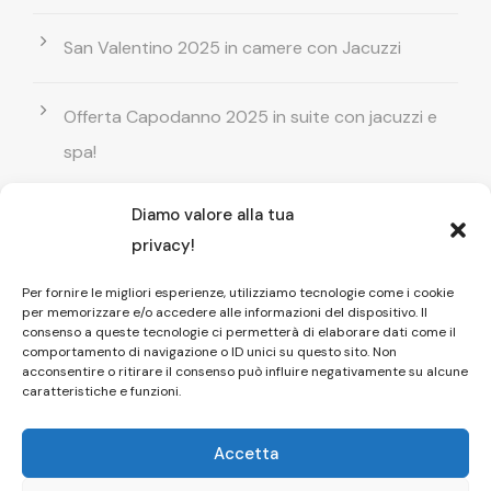
San Valentino 2025 in camere con Jacuzzi
Offerta Capodanno 2025 in suite con jacuzzi e
spa!
Diamo valore alla tua
Offerta Natale in camera con vasca
privacy!
idromassaggio ! Prenota il tuo relax esclusivo
Per fornire le migliori esperienze, utilizziamo tecnologie come i cookie
per memorizzare e/o accedere alle informazioni del dispositivo. Il
Entrata GRATUITA in Piscina esterna! Il tuo relax
consenso a queste tecnologie ci permetterà di elaborare dati come il
comportamento di navigazione o ID unici su questo sito. Non
di coppia
acconsentire o ritirare il consenso può influire negativamente su alcune
caratteristiche e funzioni.
Accetta