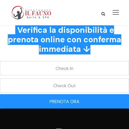
Verifica la disponibilità e
prenota online con conferma
immediata ↓
PRENOTA ORA