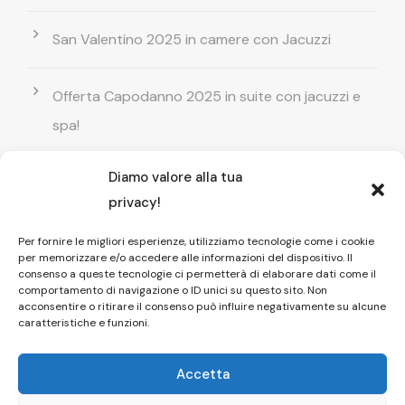
San Valentino 2025 in camere con Jacuzzi
Offerta Capodanno 2025 in suite con jacuzzi e
spa!
Diamo valore alla tua
Offerta Natale in camera con vasca
privacy!
idromassaggio ! Prenota il tuo relax esclusivo
Per fornire le migliori esperienze, utilizziamo tecnologie come i cookie
per memorizzare e/o accedere alle informazioni del dispositivo. Il
Entrata GRATUITA in Piscina esterna! Il tuo relax
consenso a queste tecnologie ci permetterà di elaborare dati come il
comportamento di navigazione o ID unici su questo sito. Non
di coppia
acconsentire o ritirare il consenso può influire negativamente su alcune
caratteristiche e funzioni.
Accetta