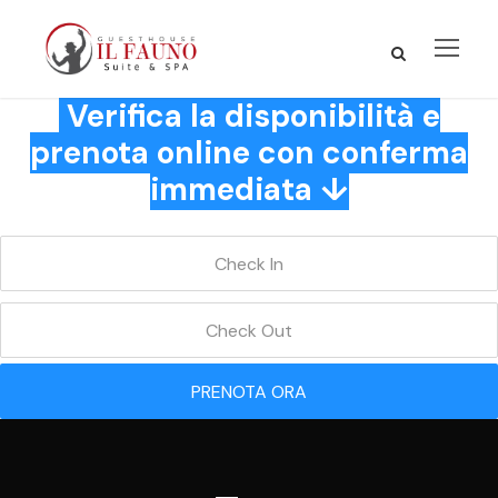
Verifica la disponibilità e
prenota online con conferma
immediata ↓
PRENOTA ORA