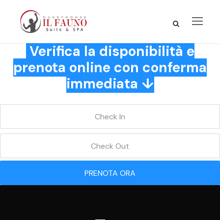
Verifica la disponibilità e
prenota online con conferma
immediata ↓
PRENOTA ORA