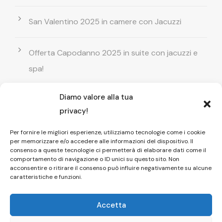
San Valentino 2025 in camere con Jacuzzi
Offerta Capodanno 2025 in suite con jacuzzi e
spa!
Diamo valore alla tua
Offerta Natale in camera con vasca
privacy!
idromassaggio ! Prenota il tuo relax esclusivo
Per fornire le migliori esperienze, utilizziamo tecnologie come i cookie
per memorizzare e/o accedere alle informazioni del dispositivo. Il
Entrata GRATUITA in Piscina esterna! Il tuo relax
consenso a queste tecnologie ci permetterà di elaborare dati come il
comportamento di navigazione o ID unici su questo sito. Non
di coppia
acconsentire o ritirare il consenso può influire negativamente su alcune
caratteristiche e funzioni.
Accetta