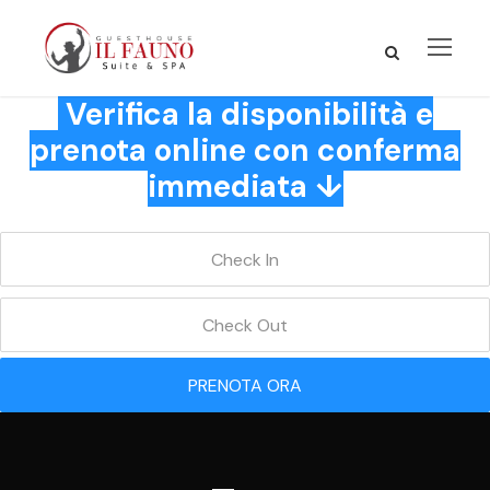
Verifica la disponibilità e
prenota online con conferma
immediata ↓
PRENOTA ORA