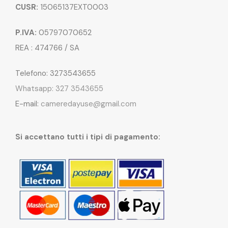
CUSR:
15065137EXT0003
P.IVA:
05797070652
REA : 474766 / SA
Telefono: 3273543655
Whatsapp: 327 3543655
E-mail:
cameredayuse@gmail.com
Si accettano tutti i tipi di pagamento: