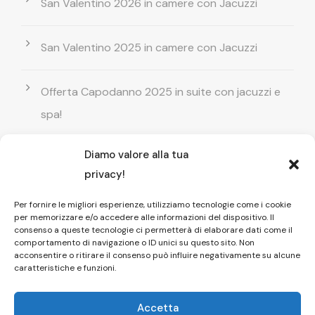
San Valentino 2026 in camere con Jacuzzi
San Valentino 2025 in camere con Jacuzzi
Offerta Capodanno 2025 in suite con jacuzzi e
spa!
Diamo valore alla tua
Offerta Natale in camera con vasca
privacy!
idromassaggio ! Prenota il tuo relax esclusivo
Per fornire le migliori esperienze, utilizziamo tecnologie come i cookie
per memorizzare e/o accedere alle informazioni del dispositivo. Il
Entrata GRATUITA in Piscina esterna! Il tuo relax
consenso a queste tecnologie ci permetterà di elaborare dati come il
comportamento di navigazione o ID unici su questo sito. Non
di coppia
acconsentire o ritirare il consenso può influire negativamente su alcune
caratteristiche e funzioni.
Accetta