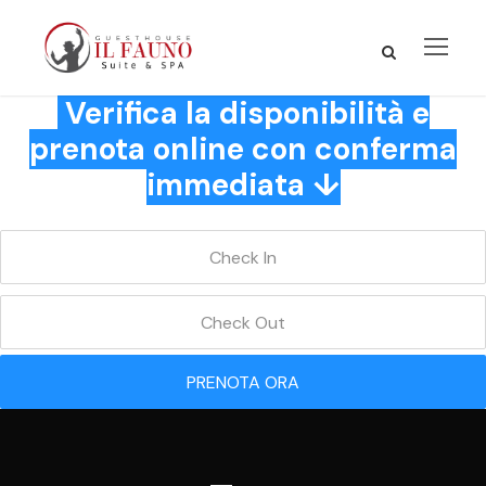
Verifica la disponibilità e
prenota online con conferma
immediata ↓
PRENOTA ORA