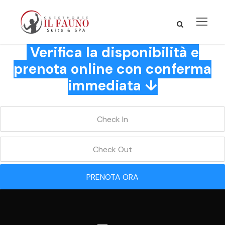
Verifica la disponibilità e
prenota online con conferma
immediata ↓
PRENOTA ORA