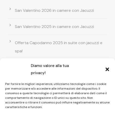
San Valentino 2026 in camere con Jacuzzi
San Valentino 2025 in camere con Jacuzzi
Offerta Capodanno 2025 in suite con jacuzzi e
spa!
Diamo valore alla tua
Offerta Natale in camera con vasca
privacy!
idromassaggio ! Prenota il tuo relax esclusivo
Per fornire le migliori esperienze, utilizziamo tecnologie come i cookie
per memorizzare e/o accedere alle informazioni del dispositivo. Il
Entrata GRATUITA in Piscina esterna! Il tuo relax
consenso a queste tecnologie ci permetterà di elaborare dati come il
comportamento di navigazione o ID unici su questo sito. Non
di coppia
acconsentire o ritirare il consenso può influire negativamente su alcune
caratteristiche e funzioni.