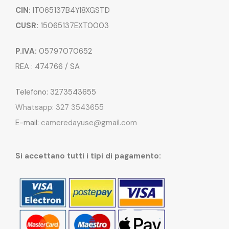
CIN:
IT065137B4YI8XGSTD
CUSR:
15065137EXT0003
P.IVA:
05797070652
REA : 474766 / SA
Telefono: 3273543655
Whatsapp: 327 3543655
E-mail:
cameredayuse@gmail.com
Si accettano tutti i tipi di pagamento: