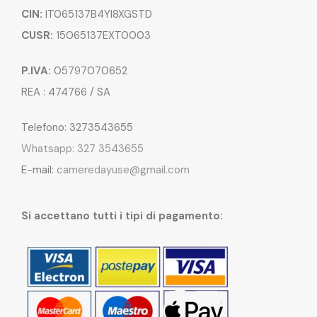
CIN:
IT065137B4YI8XGSTD
CUSR:
15065137EXT0003
P.IVA:
05797070652
REA : 474766 / SA
Telefono: 3273543655
Whatsapp: 327 3543655
E-mail:
cameredayuse@gmail.com
Si accettano tutti i tipi di pagamento: