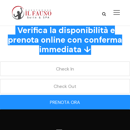
Verifica la disponibilità e
prenota online con conferma
immediata ↓
PRENOTA ORA