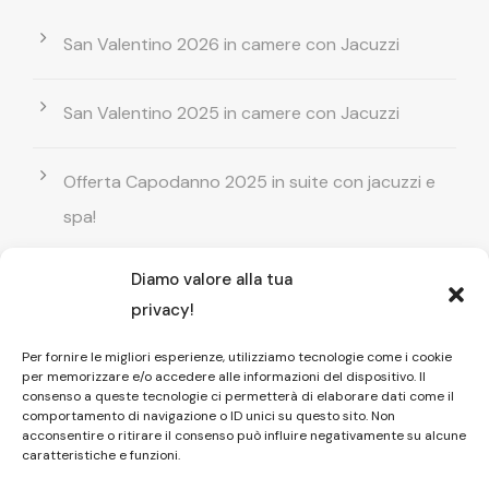
San Valentino 2026 in camere con Jacuzzi
San Valentino 2025 in camere con Jacuzzi
Offerta Capodanno 2025 in suite con jacuzzi e
spa!
Diamo valore alla tua
Offerta Natale in camera con vasca
privacy!
idromassaggio ! Prenota il tuo relax esclusivo
Per fornire le migliori esperienze, utilizziamo tecnologie come i cookie
per memorizzare e/o accedere alle informazioni del dispositivo. Il
Entrata GRATUITA in Piscina esterna! Il tuo relax
consenso a queste tecnologie ci permetterà di elaborare dati come il
comportamento di navigazione o ID unici su questo sito. Non
di coppia
acconsentire o ritirare il consenso può influire negativamente su alcune
caratteristiche e funzioni.