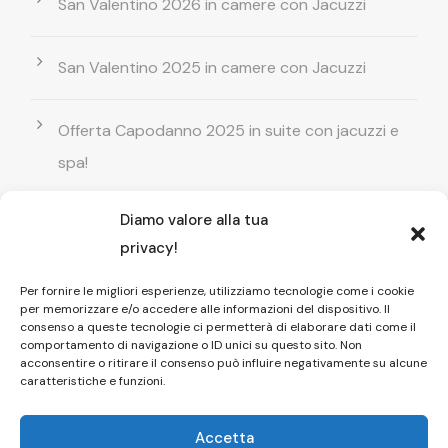
San Valentino 2026 in camere con Jacuzzi
San Valentino 2025 in camere con Jacuzzi
Offerta Capodanno 2025 in suite con jacuzzi e
spa!
Diamo valore alla tua
Offerta Natale in camera con vasca
privacy!
idromassaggio ! Prenota il tuo relax esclusivo
Per fornire le migliori esperienze, utilizziamo tecnologie come i cookie
per memorizzare e/o accedere alle informazioni del dispositivo. Il
Entrata GRATUITA in Piscina esterna! Il tuo relax
consenso a queste tecnologie ci permetterà di elaborare dati come il
comportamento di navigazione o ID unici su questo sito. Non
di coppia
acconsentire o ritirare il consenso può influire negativamente su alcune
caratteristiche e funzioni.
Accetta