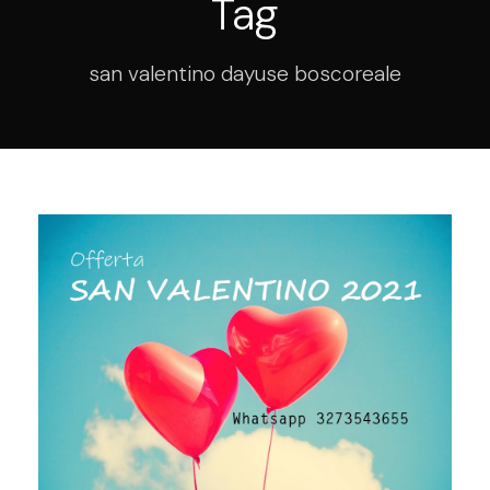
Tag
san valentino dayuse boscoreale