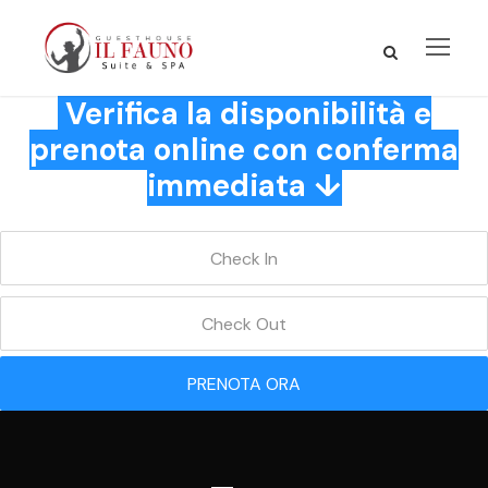
Verifica la disponibilità e
prenota online con conferma
immediata ↓
PRENOTA ORA