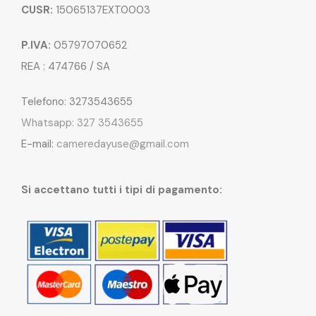
CUSR:
15065137EXT0003
P.IVA:
05797070652
REA : 474766 / SA
Telefono: 3273543655
Whatsapp: 327 3543655
E-mail:
cameredayuse@gmail.com
Si accettano tutti i tipi di pagamento: