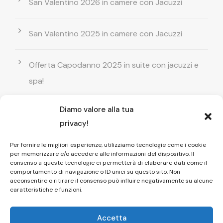
San Valentino 2026 in camere con Jacuzzi
San Valentino 2025 in camere con Jacuzzi
Offerta Capodanno 2025 in suite con jacuzzi e
spa!
Diamo valore alla tua
Offerta Natale in camera con vasca
privacy!
idromassaggio ! Prenota il tuo relax esclusivo
Per fornire le migliori esperienze, utilizziamo tecnologie come i cookie
per memorizzare e/o accedere alle informazioni del dispositivo. Il
Entrata GRATUITA in Piscina esterna! Il tuo relax
consenso a queste tecnologie ci permetterà di elaborare dati come il
comportamento di navigazione o ID unici su questo sito. Non
di coppia
acconsentire o ritirare il consenso può influire negativamente su alcune
caratteristiche e funzioni.
Accetta