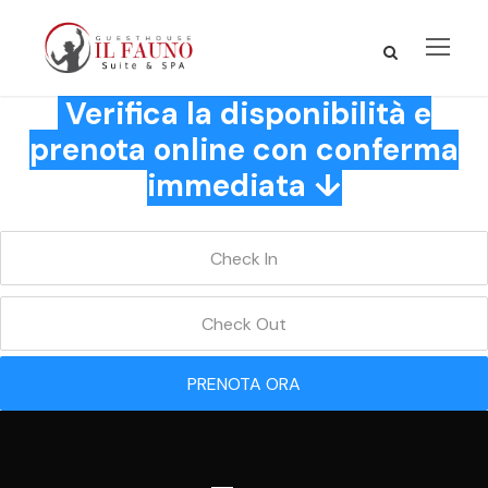
Verifica la disponibilità e
prenota online con conferma
immediata ↓
PRENOTA ORA