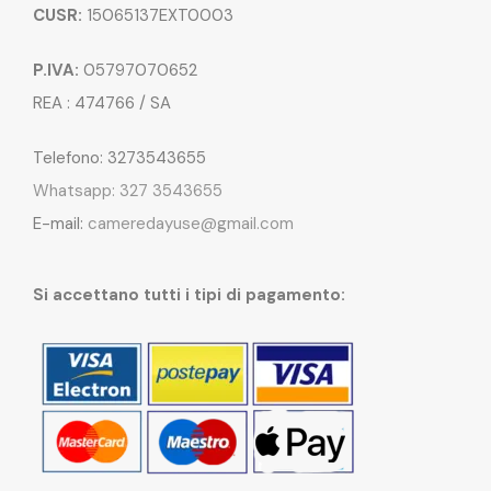
CUSR:
15065137EXT0003
P.IVA:
05797070652
REA : 474766 / SA
Telefono: 3273543655
Whatsapp: 327 3543655
E-mail:
cameredayuse@gmail.com
Si accettano tutti i tipi di pagamento: