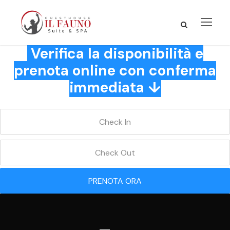
Verifica la disponibilità e
prenota online con conferma
immediata ↓
PRENOTA ORA