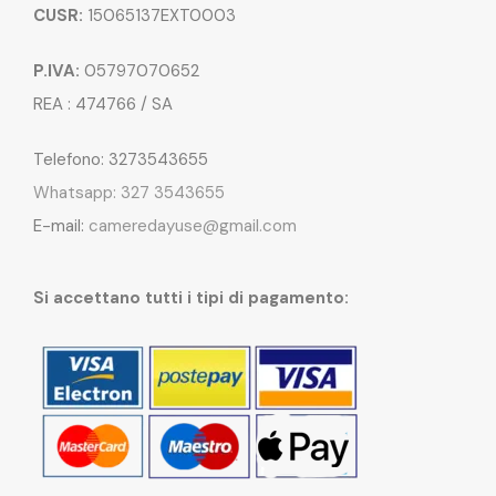
CUSR:
15065137EXT0003
P.IVA:
05797070652
REA : 474766 / SA
Telefono: 3273543655
Whatsapp: 327 3543655
E-mail:
cameredayuse@gmail.com
Si accettano tutti i tipi di pagamento: