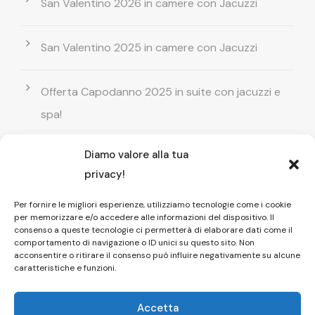
San Valentino 2026 in camere con Jacuzzi
San Valentino 2025 in camere con Jacuzzi
Offerta Capodanno 2025 in suite con jacuzzi e
spa!
Diamo valore alla tua
Offerta Natale in camera con vasca
privacy!
idromassaggio ! Prenota il tuo relax esclusivo
Per fornire le migliori esperienze, utilizziamo tecnologie come i cookie
per memorizzare e/o accedere alle informazioni del dispositivo. Il
Entrata GRATUITA in Piscina esterna! Il tuo relax
consenso a queste tecnologie ci permetterà di elaborare dati come il
comportamento di navigazione o ID unici su questo sito. Non
di coppia
acconsentire o ritirare il consenso può influire negativamente su alcune
caratteristiche e funzioni.
Accetta