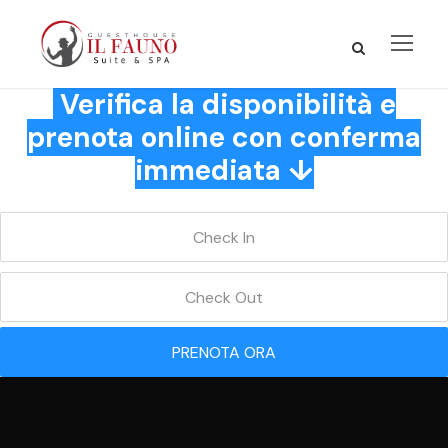
Verifica la disponibilità e
prenota online con conferma
immediata ↓
PRENOTA ORA