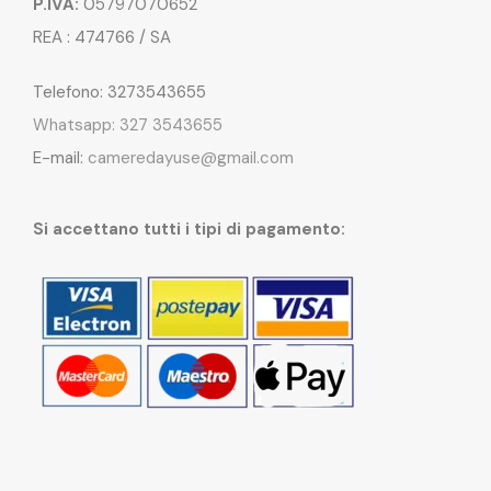
P.IVA:
05797070652
REA : 474766 / SA
Telefono: 3273543655
Whatsapp: 327 3543655
E-mail:
cameredayuse@gmail.com
Si accettano tutti i tipi di pagamento: