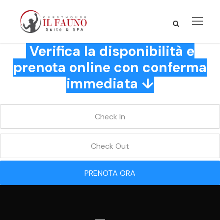
Verifica la disponibilità e
prenota online con conferma
immediata ↓
PRENOTA ORA