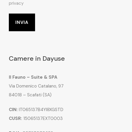
privacy
Camere in Dayuse
Il Fauno – Suite & SPA
Via Domenico Catalano, 97
84018 – Scafati (SA)
CIN:
IT065137B4YI8XGSTD
CUSR:
15065137EXT0003