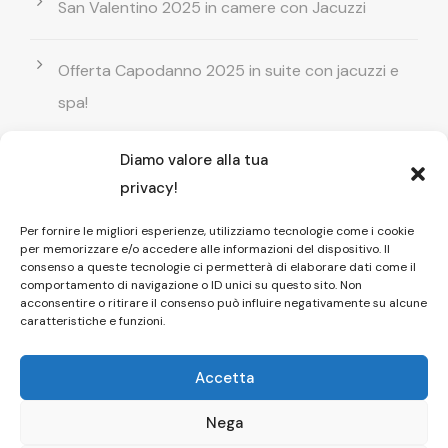
San Valentino 2025 in camere con Jacuzzi
Offerta Capodanno 2025 in suite con jacuzzi e
spa!
Diamo valore alla tua
Offerta Natale in camera con vasca
privacy!
idromassaggio ! Prenota il tuo relax esclusivo
Per fornire le migliori esperienze, utilizziamo tecnologie come i cookie
per memorizzare e/o accedere alle informazioni del dispositivo. Il
Entrata GRATUITA in Piscina esterna! Il tuo relax
consenso a queste tecnologie ci permetterà di elaborare dati come il
comportamento di navigazione o ID unici su questo sito. Non
di coppia
acconsentire o ritirare il consenso può influire negativamente su alcune
caratteristiche e funzioni.
Accetta
Nega
Copyright © 2026 Affittacamere Il Fauno