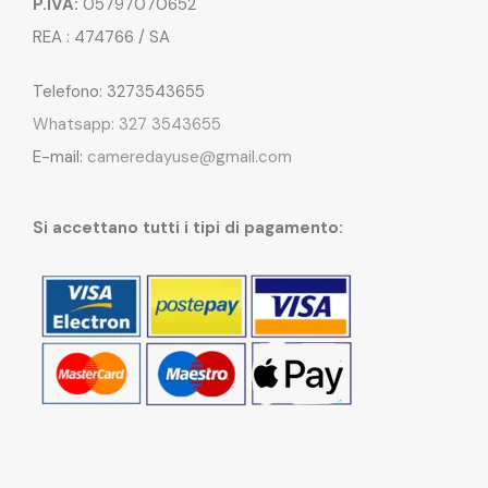
P.IVA:
05797070652
REA : 474766 / SA
Telefono: 3273543655
Whatsapp: 327 3543655
E-mail:
cameredayuse@gmail.com
Si accettano tutti i tipi di pagamento: