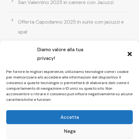
San Valentino 2025 in camere con Jacuzzi
Offerta Capodanno 2025 in suite con jacuzzi e
spa!
Diamo valore alla tua
Offerta Natale in camera con vasca
privacy!
idromassaggio ! Prenota il tuo relax esclusivo
Per fornire le migliori esperienze, utilizziamo tecnologie come i cookie
per memorizzare e/o accedere alle informazioni del dispositivo. Il
Entrata GRATUITA in Piscina esterna! Il tuo relax
consenso a queste tecnologie ci permetterà di elaborare dati come il
comportamento di navigazione o ID unici su questo sito. Non
di coppia
acconsentire o ritirare il consenso può influire negativamente su alcune
caratteristiche e funzioni.
Accetta
Nega
Copyright © 2026 Affittacamere Il Fauno