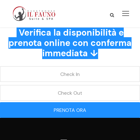
Verifica la disponibilità e
prenota online con conferma
immediata ↓
PRENOTA ORA