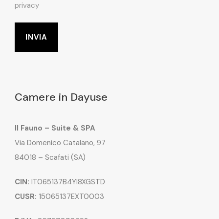
privacy
Camere in Dayuse
Il Fauno – Suite & SPA
Via Domenico Catalano, 97
84018 – Scafati (SA)
CIN:
IT065137B4YI8XGSTD
CUSR:
15065137EXT0003