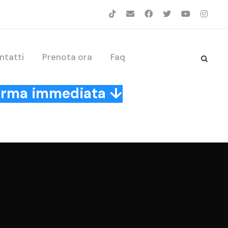
ntatti
Prenota ora
Faq
nferma immediata ↓