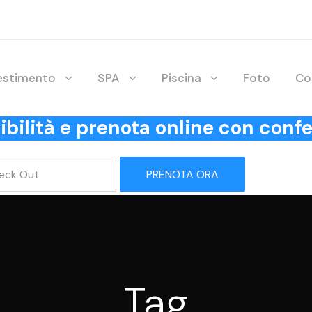
lestimento
SPA
Piscina
Foto
Co
onibilità e prenota online con co
PRENOTA ORA
Tag