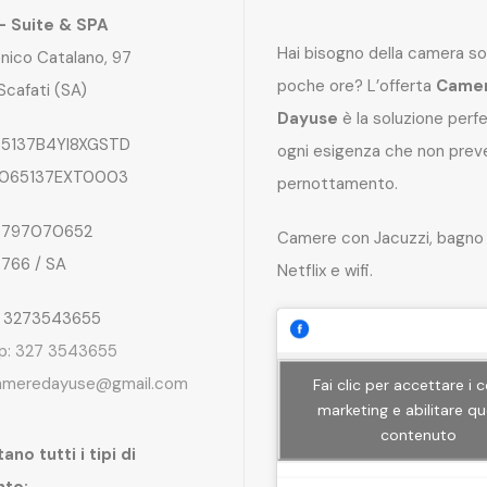
 – Suite & SPA
Hai bisogno della camera so
nico Catalano, 97
poche ore? L’offerta
Came
Scafati (SA)
Dayuse
è la soluzione perf
5137B4YI8XGSTD
ogni esigenza che non preve
065137EXT0003
pernottamento.
797070652
Camere con Jacuzzi, bagno 
4766 / SA
Netflix e wifi.
: 3273543655
p: 327 3543655
ameredayuse@gmail.com
Fai clic per accettare i 
marketing e abilitare q
contenuto
ano tutti i tipi di