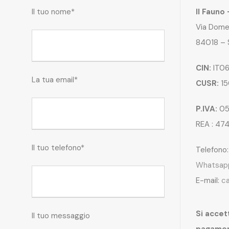
Il tuo nome*
Il Fauno
Via Dome
84018 – 
CIN:
IT06
La tua email*
CUSR:
15
P.IVA:
05
REA : 47
Il tuo telefono*
Telefono
Whatsap
E-mail:
c
Si accett
Il tuo messaggio