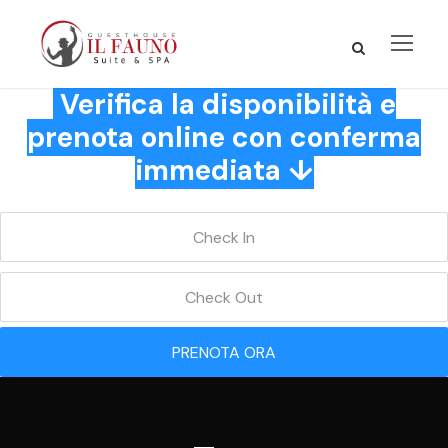
Verifica la disponibilità e
prenota online con conferma
immediata ↓
PRENOTA ORA