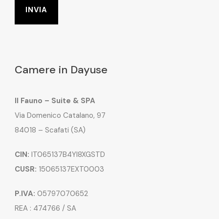
Camere in Dayuse
Il Fauno – Suite & SPA
Via Domenico Catalano, 97
84018 – Scafati (SA)
CIN:
IT065137B4YI8XGSTD
CUSR:
15065137EXT0003
P.IVA:
05797070652
REA : 474766 / SA