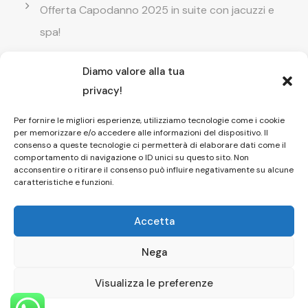
Offerta Capodanno 2025 in suite con jacuzzi e
spa!
Diamo valore alla tua
Offerta Natale in camera con vasca
privacy!
idromassaggio ! Prenota il tuo relax esclusivo
Per fornire le migliori esperienze, utilizziamo tecnologie come i cookie
per memorizzare e/o accedere alle informazioni del dispositivo. Il
Entrata GRATUITA in Piscina esterna! Il tuo relax
consenso a queste tecnologie ci permetterà di elaborare dati come il
comportamento di navigazione o ID unici su questo sito. Non
di coppia
acconsentire o ritirare il consenso può influire negativamente su alcune
caratteristiche e funzioni.
Accetta
Nega
Copyright © 2026 Affittacamere Il Fauno
Pompei Dayuse
Visualizza le preferenze
HOME
|
CAMERE
|
SPA
|
PISCINA
|
FOTO
|
CONTATTI