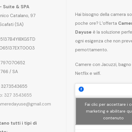
 – Suite & SPA
Hai bisogno della camera so
nico Catalano, 97
poche ore? L’offerta
Came
Scafati (SA)
Dayuse
è la soluzione perf
5137B4YI8XGSTD
ogni esigenza che non preve
065137EXT0003
pernottamento.
797070652
Camere con Jacuzzi, bagno 
4766 / SA
Netflix e wifi.
: 3273543655
p: 327 3543655
ameredayuse@gmail.com
Fai clic per accettare i 
marketing e abilitare q
contenuto
ano tutti i tipi di