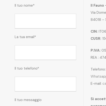
Il tuo nome*
Il Fauno
Via Dome
84018 – 
CIN:
IT06
La tua email*
CUSR:
15
P.IVA:
05
REA : 47
Il tuo telefono*
Telefono
Whatsap
E-mail:
c
Si accett
Il tuo messaggio