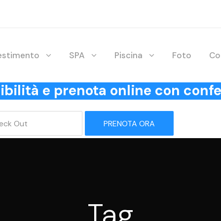
lestimento
SPA
Piscina
Foto
Co
onibilità e prenota online con co
PRENOTA ORA
Tag