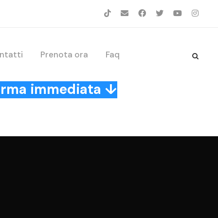
ntatti
Prenota ora
Faq
nferma immediata ↓