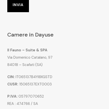
Camere in Dayuse
Il Fauno – Suite & SPA
Via Domenico Catalano, 97
84018 – Scafati (SA)
CIN:
IT065137B4YI8XGSTD
CUSR:
15065137EXT0003
P.IVA:
05797070652
REA : 474766 / SA