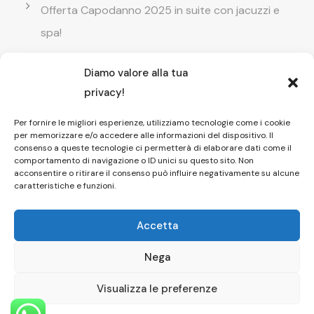
Offerta Capodanno 2025 in suite con jacuzzi e
spa!
Diamo valore alla tua
Offerta Natale in camera con vasca
privacy!
idromassaggio ! Prenota il tuo relax esclusivo
Per fornire le migliori esperienze, utilizziamo tecnologie come i cookie
per memorizzare e/o accedere alle informazioni del dispositivo. Il
Entrata GRATUITA in Piscina esterna! Il tuo relax
consenso a queste tecnologie ci permetterà di elaborare dati come il
comportamento di navigazione o ID unici su questo sito. Non
di coppia
acconsentire o ritirare il consenso può influire negativamente su alcune
caratteristiche e funzioni.
Accetta
Nega
Copyright © 2026 Affittacamere Il Fauno
Pompei Dayuse
Visualizza le preferenze
HOME
|
CAMERE
|
SPA
|
PISCINA
|
FOTO
|
CONTATTI