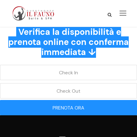
Verifica la disponibilità e
prenota online con conferma
immediata ↓
PRENOTA ORA