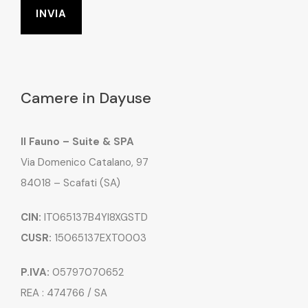
Camere in Dayuse
Il Fauno – Suite & SPA
Via Domenico Catalano, 97
84018 – Scafati (SA)
CIN:
IT065137B4YI8XGSTD
CUSR:
15065137EXT0003
P.IVA:
05797070652
REA : 474766 / SA