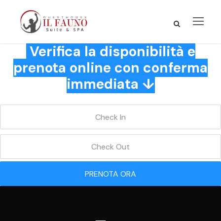
Verifica la disponibilità e
prenota online con conferma
immediata ↓
PRENOTA ORA