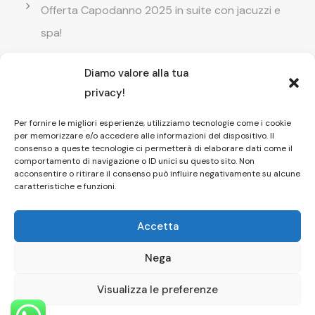
Offerta Capodanno 2025 in suite con jacuzzi e
spa!
Diamo valore alla tua
Offerta Natale in camera con vasca
privacy!
idromassaggio ! Prenota il tuo relax esclusivo
Per fornire le migliori esperienze, utilizziamo tecnologie come i cookie
per memorizzare e/o accedere alle informazioni del dispositivo. Il
Entrata GRATUITA in Piscina esterna! Il tuo relax
consenso a queste tecnologie ci permetterà di elaborare dati come il
comportamento di navigazione o ID unici su questo sito. Non
di coppia
acconsentire o ritirare il consenso può influire negativamente su alcune
caratteristiche e funzioni.
Accetta
Nega
Copyright © 2026 Affittacamere Il Fauno
Pompei Dayuse
Visualizza le preferenze
HOME
|
CAMERE
|
SPA
|
PISCINA
|
FOTO
|
CONTATTI