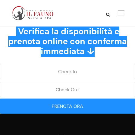
Verifica la disponibilità e
prenota online con conferma
immediata ↓
PRENOTA ORA