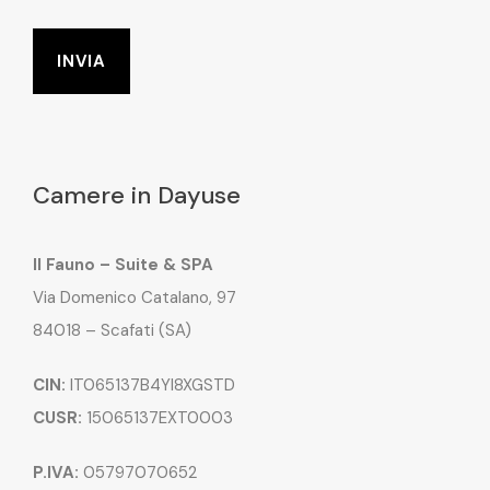
Camere in Dayuse
Il Fauno – Suite & SPA
Via Domenico Catalano, 97
84018 – Scafati (SA)
CIN:
IT065137B4YI8XGSTD
CUSR:
15065137EXT0003
P.IVA:
05797070652