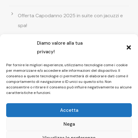
Offerta Capodanno 2025 in suite con jacuzzi e
spa!
Diamo valore alla tua
Offerta Natale in camera con vasca
privacy!
idromassaggio ! Prenota il tuo relax esclusivo
Per fornire le migliori esperienze, utilizziamo tecnologie come i cookie
per memorizzare e/o accedere alle informazioni del dispositivo. Il
Entrata GRATUITA in Piscina esterna! Il tuo relax
consenso a queste tecnologie ci permetterà di elaborare dati come il
comportamento di navigazione o ID unici su questo sito. Non
di coppia
acconsentire o ritirare il consenso può influire negativamente su alcune
caratteristiche e funzioni.
Accetta
Nega
Copyright © 2026 Affittacamere Il Fauno
Pompei Dayuse
Visualizza le preferenze