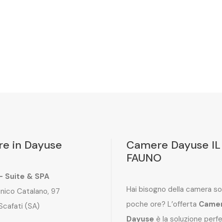
e in Dayuse
Camere Dayuse IL
FAUNO
 – Suite & SPA
Hai bisogno della camera so
nico Catalano, 97
poche ore? L’offerta
Came
Scafati (SA)
Dayuse
è la soluzione perf