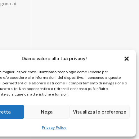
gono ai
Diamo valore alla tua privacy!
le migliori esperienze, utilizziamo tecnologie come i cookie per
 e/o accedere alle informazioni del dispositivo. Il consenso a queste
ci permetterà di elaborare dati come il comportamento di navigazione o
questo sito. Non acconsentire o ritirare il consenso può influire
te su alcune caratteristiche e funzioni.
cetta
Nega
Visualizza le preferenze
HOME
|
CAMERE
|
SPA
|
PISCINA
|
FOTO
|
CONTATTI
Privacy Policy