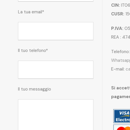
CIN:
IT06
La tua email*
CUSR:
15
P.IVA:
05
REA : 47
Il tuo telefono*
Telefono
Whatsap
E-mail:
c
Si accett
Il tuo messaggio
pagame