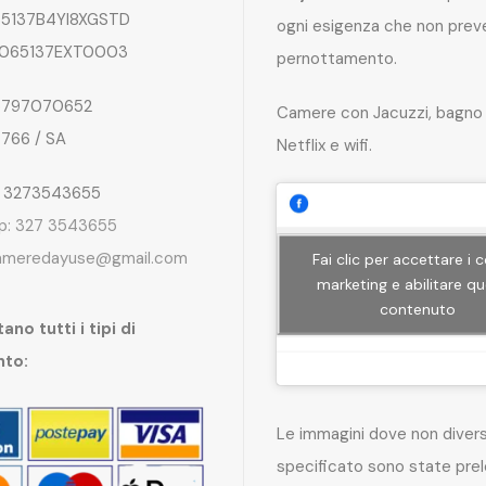
5137B4YI8XGSTD
ogni esigenza che non preve
065137EXT0003
pernottamento.
797070652
Camere con Jacuzzi, bagno 
4766 / SA
Netflix e wifi.
: 3273543655
p: 327 3543655
ameredayuse@gmail.com
Fai clic per accettare i 
marketing e abilitare q
contenuto
ano tutti i tipi di
nto:
Le immagini dove non dive
specificato sono state pre