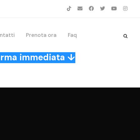
ntatti
Prenota ora
Faq
nferma immediata ↓