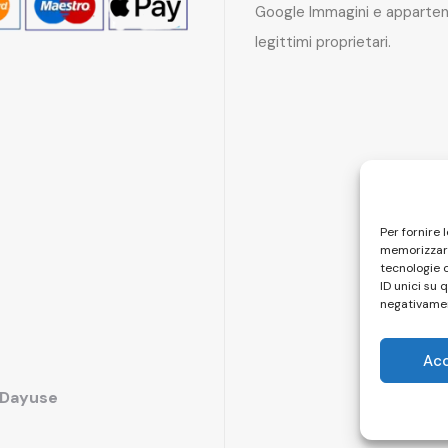
Google Immagini e apparten
legittimi proprietari.
Per fornire 
memorizzare
tecnologie 
ID unici su 
negativamen
Ac
i Dayuse