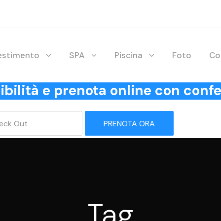
lestimento
SPA
Piscina
Foto
Co
onibilità e prenota online con co
PRENOTA ORA
Tag