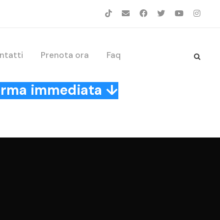
ntatti
Prenota ora
Faq
nferma immediata ↓