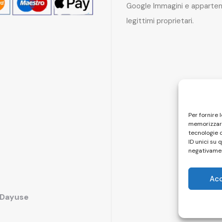
Google Immagini e apparten
legittimi proprietari.
Per fornire 
memorizzare
tecnologie 
ID unici su 
negativamen
Ac
i Dayuse