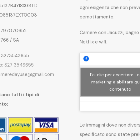
5137B4YI8XGSTD
ogni esigenza che non preve
065137EXT0003
pernottamento.
797070652
Camere con Jacuzzi, bagno 
4766 / SA
Netflix e wifi.
: 3273543655
p: 327 3543655
ameredayuse@gmail.com
Fai clic per accettare i 
marketing e abilitare q
contenuto
ano tutti i tipi di
nto:
Le immagini dove non dive
specificato sono state pre