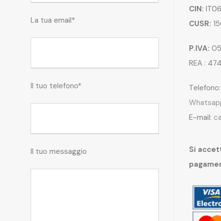
CIN:
IT06
La tua email*
CUSR:
15
P.IVA:
05
REA : 47
Il tuo telefono*
Telefono
Whatsap
E-mail:
c
Si accett
Il tuo messaggio
pagame