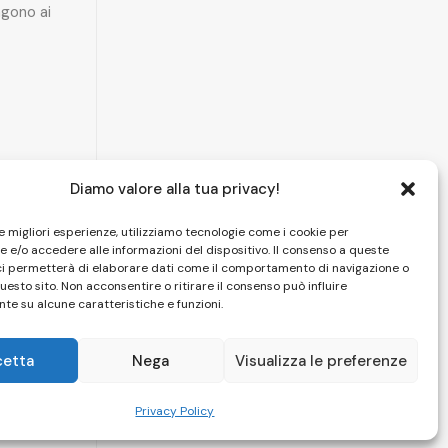
gono ai
Diamo valore alla tua privacy!
le migliori esperienze, utilizziamo tecnologie come i cookie per
 e/o accedere alle informazioni del dispositivo. Il consenso a queste
ci permetterà di elaborare dati come il comportamento di navigazione o
questo sito. Non acconsentire o ritirare il consenso può influire
te su alcune caratteristiche e funzioni.
cetta
Nega
Visualizza le preferenze
HOME
|
CAMERE
|
SPA
|
PISCINA
|
FOTO
|
CONTATTI
Privacy Policy