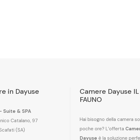
e in Dayuse
Camere Dayuse IL
FAUNO
 – Suite & SPA
Hai bisogno della camera so
nico Catalano, 97
poche ore? L’offerta
Came
Scafati (SA)
Dayuse
è la soluzione perf