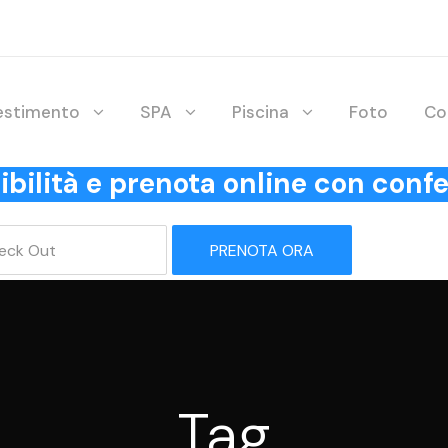
lestimento
SPA
Piscina
Foto
Co
onibilità e prenota online con co
PRENOTA ORA
Tag