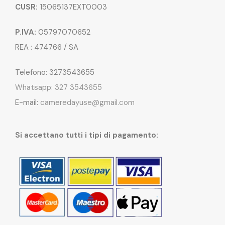
CUSR:
15065137EXT0003
P.IVA:
05797070652
REA : 474766 / SA
Telefono: 3273543655
Whatsapp: 327 3543655
E-mail:
cameredayuse@gmail.com
Si accettano tutti i tipi di pagamento: