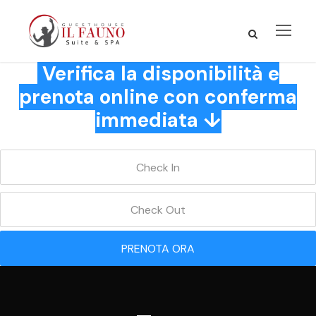
Verifica la disponibilità e
prenota online con conferma
immediata ↓
PRENOTA ORA