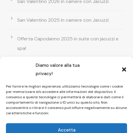
San Valentino 2026 in camere con Jacuzzi
San Valentino 2025 in camere con Jacuzzi
Offerta Capodanno 2025 in suite con jacuzzi e
spa!
Diamo valore alla tua
Offerta Natale in camera con vasca
privacy!
idromassaggio ! Prenota il tuo relax esclusivo
Per fornire le migliori esperienze, utilizziamo tecnologie come i cookie
per memorizzare e/o accedere alle informazioni del dispositivo. Il
Entrata GRATUITA in Piscina esterna! Il tuo relax
consenso a queste tecnologie ci permetterà di elaborare dati come il
comportamento di navigazione o ID unici su questo sito. Non
di coppia
acconsentire o ritirare il consenso può influire negativamente su alcune
caratteristiche e funzioni.
Accetta