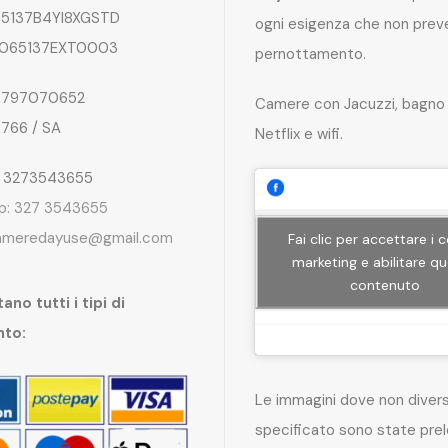
5137B4YI8XGSTD
ogni esigenza che non preve
065137EXT0003
pernottamento.
797070652
Camere con Jacuzzi, bagno 
4766 / SA
Netflix e wifi.
: 3273543655
p: 327 3543655
ameredayuse@gmail.com
Fai clic per accettare i 
marketing e abilitare q
contenuto
ano tutti i tipi di
nto:
Le immagini dove non dive
specificato sono state pre