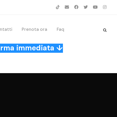
ntatti
Prenota ora
Faq
nferma immediata ↓