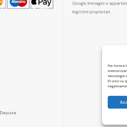
Google Immagini e apparten
legittimi proprietari.
Per fornire 
memorizzare
tecnologie 
ID unici su 
negativamen
Ac
i Dayuse