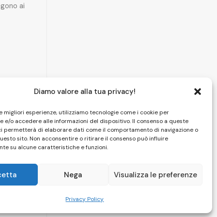
gono ai
Diamo valore alla tua privacy!
le migliori esperienze, utilizziamo tecnologie come i cookie per
 e/o accedere alle informazioni del dispositivo. Il consenso a queste
ci permetterà di elaborare dati come il comportamento di navigazione o
questo sito. Non acconsentire o ritirare il consenso può influire
te su alcune caratteristiche e funzioni.
cetta
Nega
Visualizza le preferenze
HOME
|
CAMERE
|
SPA
|
PISCINA
|
FOTO
|
CONTATTI
Privacy Policy