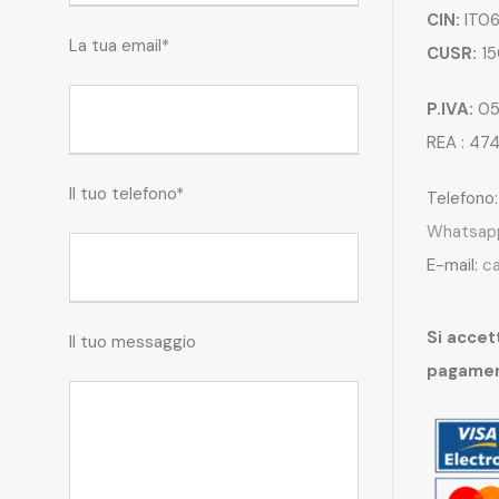
CIN:
IT06
La tua email*
CUSR:
15
P.IVA:
05
REA : 47
Il tuo telefono*
Telefono
Whatsap
E-mail:
c
Si accett
Il tuo messaggio
pagame