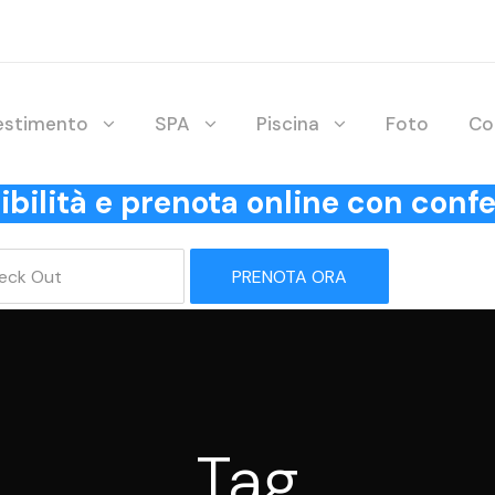
lestimento
SPA
Piscina
Foto
Co
onibilità e prenota online con co
PRENOTA ORA
Tag