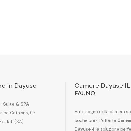
e in Dayuse
Camere Dayuse IL
FAUNO
 – Suite & SPA
Hai bisogno della camera so
nico Catalano, 97
poche ore? L’offerta
Came
Scafati (SA)
Dayuse
è la soluzione perf