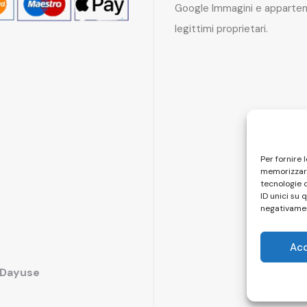
Google Immagini e apparten
legittimi proprietari.
Per fornire 
memorizzare
tecnologie 
ID unici su 
negativamen
Ac
i Dayuse