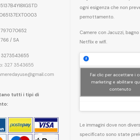
5137B4YI8XGSTD
ogni esigenza che non preve
065137EXT0003
pernottamento.
797070652
Camere con Jacuzzi, bagno 
4766 / SA
Netflix e wifi.
: 3273543655
p: 327 3543655
ameredayuse@gmail.com
Fai clic per accettare i 
marketing e abilitare q
contenuto
ano tutti i tipi di
nto:
Le immagini dove non dive
specificato sono state pre