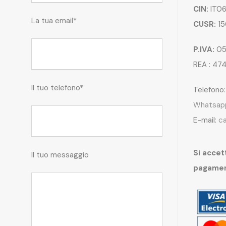
CIN:
IT06
La tua email*
CUSR:
15
P.IVA:
05
REA : 47
Il tuo telefono*
Telefono
Whatsap
E-mail:
c
Si accett
Il tuo messaggio
pagame