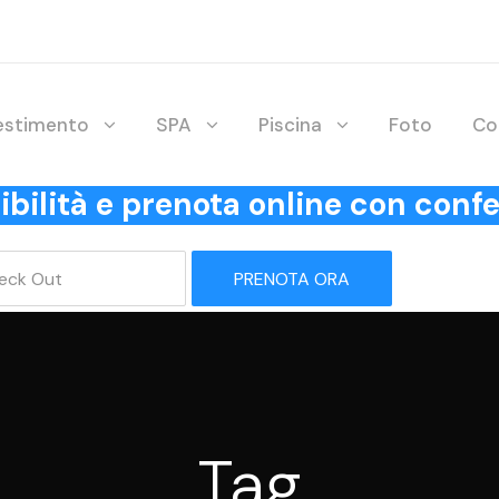
lestimento
SPA
Piscina
Foto
Co
onibilità e prenota online con co
PRENOTA ORA
Tag