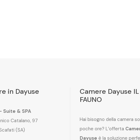
e in Dayuse
Camere Dayuse IL
FAUNO
 – Suite & SPA
Hai bisogno della camera so
nico Catalano, 97
poche ore? L’offerta
Came
Scafati (SA)
Dayuse
è la soluzione perf