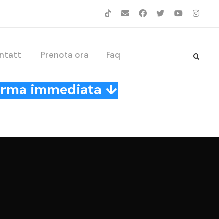
ntatti
Prenota ora
Faq
nferma immediata ↓