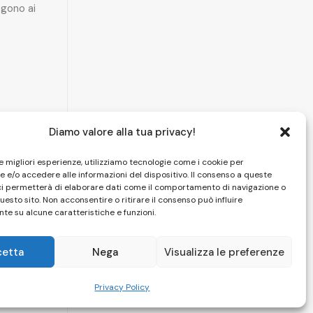
gono ai
Diamo valore alla tua privacy!
le migliori esperienze, utilizziamo tecnologie come i cookie per
 e/o accedere alle informazioni del dispositivo. Il consenso a queste
ci permetterà di elaborare dati come il comportamento di navigazione o
questo sito. Non acconsentire o ritirare il consenso può influire
te su alcune caratteristiche e funzioni.
cetta
Nega
Visualizza le preferenze
HOME
|
CAMERE
|
SPA
|
PISCINA
|
FOTO
|
CONTATTI
Privacy Policy