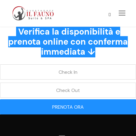
Verifica la disponibilità e
prenota online con conferma
immediata ↓
PRENOTA ORA