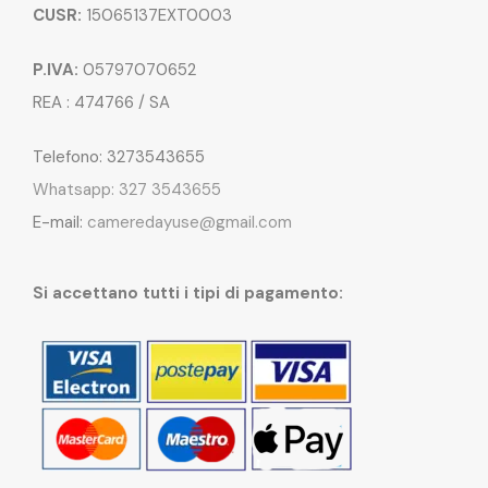
CUSR:
15065137EXT0003
P.IVA:
05797070652
REA : 474766 / SA
Telefono: 3273543655
Whatsapp: 327 3543655
E-mail:
cameredayuse@gmail.com
Si accettano tutti i tipi di pagamento: