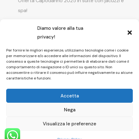
Offerta Capodanno 2025 in suite con jacuzzi e
spa!
Diamo valore alla tua
Offerta Natale in camera con vasca
privacy!
idromassaggio ! Prenota il tuo relax esclusivo
Per fornire le migliori esperienze, utilizziamo tecnologie come i cookie
per memorizzare e/o accedere alle informazioni del dispositivo. Il
Entrata GRATUITA in Piscina esterna! Il tuo relax
consenso a queste tecnologie ci permetterà di elaborare dati come il
comportamento di navigazione o ID unici su questo sito. Non
di coppia
acconsentire o ritirare il consenso può influire negativamente su alcune
caratteristiche e funzioni.
Accetta
Nega
Copyright © 2026 Affittacamere Il Fauno
Pompei Dayuse
Visualizza le preferenze
HOME
|
CAMERE
|
SPA
|
PISCINA
|
FOTO
|
CONTATTI