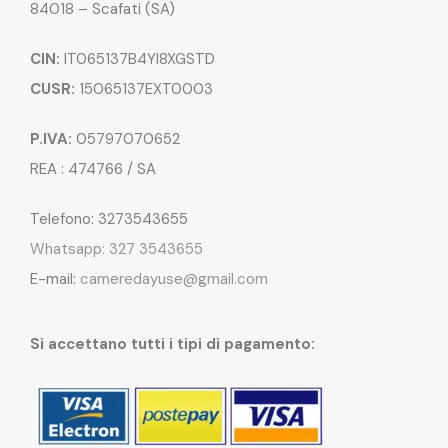
84018 – Scafati (SA)
CIN:
IT065137B4YI8XGSTD
CUSR:
15065137EXT0003
P.IVA:
05797070652
REA : 474766 / SA
Telefono: 3273543655
Whatsapp: 327 3543655
E-mail:
cameredayuse@gmail.com
Si accettano tutti i tipi di pagamento: