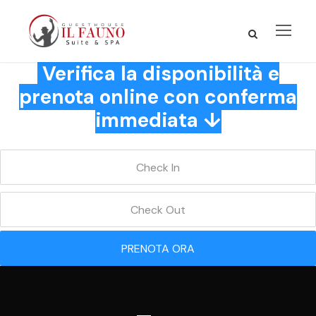
Verifica la disponibilità e
prenota online con conferma
immediata ↓
PRENOTA ORA