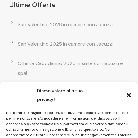
Ultime Offerte
San Valentino 2026 in camere con Jacuzzi
San Valentino 2025 in camere con Jacuzzi
Offerta Capodanno 2025 in suite con jacuzzi e
spa!
Diamo valore alla tua
Offerta Natale in camera con vasca
privacy!
idromassaggio ! Prenota il tuo relax esclusivo
Per fornire le migliori esperienze, utilizziamo tecnologie come i cookie
per memorizzare e/o accedere alle informazioni del dispositivo. Il
Entrata GRATUITA in Piscina esterna! Il tuo relax
consenso a queste tecnologie ci permetterà di elaborare dati come il
comportamento di navigazione o ID unici su questo sito. Non
di coppia
acconsentire o ritirare il consenso può influire negativamente su alcune