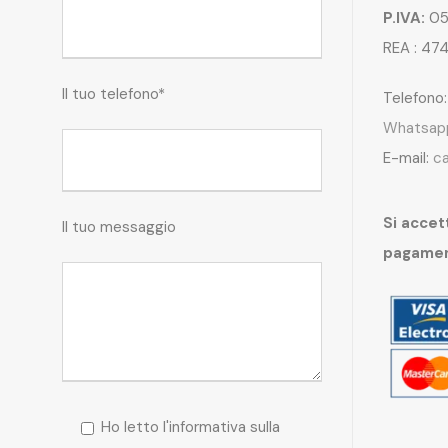
P.IVA:
05
REA : 47
Il tuo telefono*
Telefono
Whatsap
E-mail:
c
Si accett
Il tuo messaggio
pagame
Ho letto l'informativa sulla