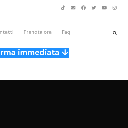
ntatti
Prenota ora
Faq
nferma immediata ↓