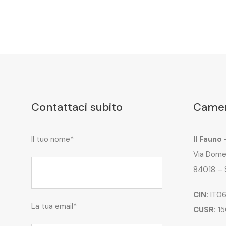
Contattaci subito
Camer
Il tuo nome*
Il Fauno
Via Dome
84018 – 
CIN:
IT06
La tua email*
CUSR:
15