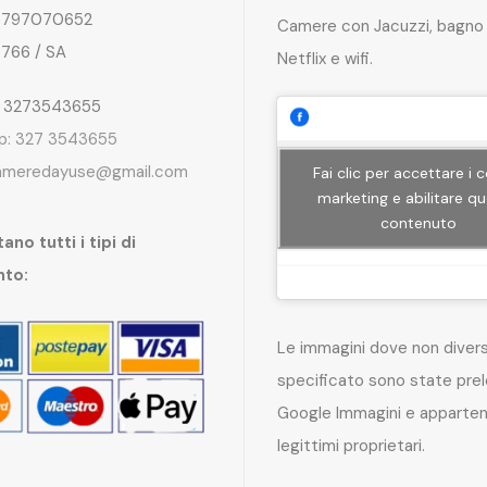
797070652
Camere con Jacuzzi, bagno 
4766 / SA
Netflix e wifi.
: 3273543655
p: 327 3543655
ameredayuse@gmail.com
Fai clic per accettare i 
marketing e abilitare q
contenuto
ano tutti i tipi di
nto:
Le immagini dove non dive
specificato sono state pre
Google Immagini e apparten
legittimi proprietari.