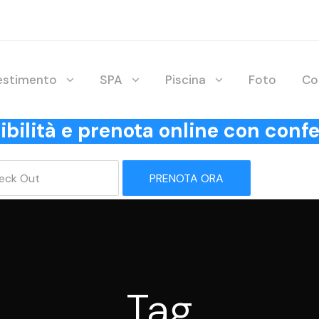
lestimento
SPA
Piscina
Foto
Co
onibilità e prenota online con co
PRENOTA ORA
Tag