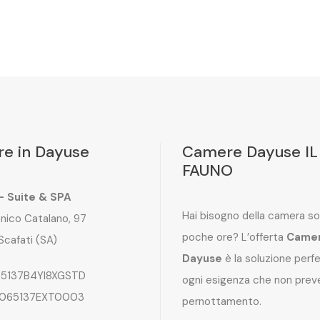
e in Dayuse
Camere Dayuse IL
FAUNO
 – Suite & SPA
Hai bisogno della camera so
nico Catalano, 97
poche ore? L’offerta
Came
Scafati (SA)
Dayuse
è la soluzione perf
5137B4YI8XGSTD
ogni esigenza che non preve
065137EXT0003
pernottamento.