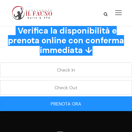
Verifica la disponibilità e
prenota online con conferma
immediata ↓
PRENOTA ORA