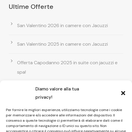
Ultime Offerte
San Valentino 2026 in camere con Jacuzzi
San Valentino 2025 in camere con Jacuzzi
Offerta Capodanno 2025 in suite con jacuzzi e
spa!
Diamo valore alla tua
Offerta Natale in camera con vasca
privacy!
idromassaggio ! Prenota il tuo relax esclusivo
Per fornire le migliori esperienze, utilizziamo tecnologie come i cookie
per memorizzare e/o accedere alle informazioni del dispositivo. Il
Entrata GRATUITA in Piscina esterna! Il tuo relax
consenso a queste tecnologie ci permetterà di elaborare dati come il
comportamento di navigazione o ID unici su questo sito. Non
di coppia
acconsentire o ritirare il consenso può influire negativamente su alcune