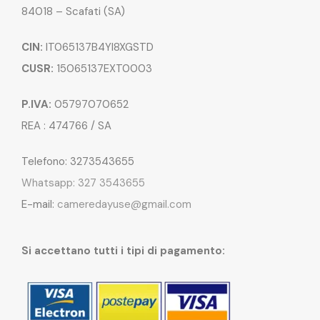
84018 – Scafati (SA)
CIN:
IT065137B4YI8XGSTD
CUSR:
15065137EXT0003
P.IVA:
05797070652
REA : 474766 / SA
Telefono: 3273543655
Whatsapp: 327 3543655
E-mail:
cameredayuse@gmail.com
Si accettano tutti i tipi di pagamento: