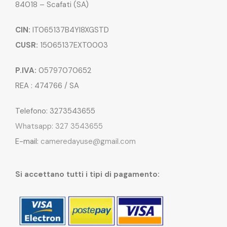
84018 – Scafati (SA)
CIN:
IT065137B4YI8XGSTD
CUSR:
15065137EXT0003
P.IVA:
05797070652
REA : 474766 / SA
Telefono: 3273543655
Whatsapp: 327 3543655
E-mail:
cameredayuse@gmail.com
Si accettano tutti i tipi di pagamento: