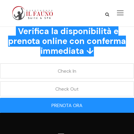
Verifica la disponibilità e
prenota online con conferma
immediata ↓
PRENOTA ORA