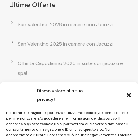
Ultime Offerte
San Valentino 2026 in camere con Jacuzzi
San Valentino 2025 in camere con Jacuzzi
Offerta Capodanno 2025 in suite con jacuzzi e
spa!
Diamo valore alla tua
Offerta Natale in camera con vasca
privacy!
idromassaggio ! Prenota il tuo relax esclusivo
Per fornire le migliori esperienze, utilizziamo tecnologie come i cookie
per memorizzare e/o accedere alle informazioni del dispositivo. Il
Entrata GRATUITA in Piscina esterna! Il tuo relax
consenso a queste tecnologie ci permetterà di elaborare dati come il
comportamento di navigazione o ID unici su questo sito. Non
di coppia
acconsentire o ritirare il consenso può influire negativamente su alcune