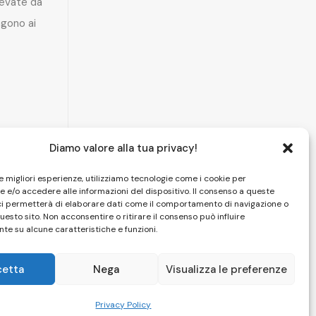
levate da
gono ai
Diamo valore alla tua privacy!
le migliori esperienze, utilizziamo tecnologie come i cookie per
 e/o accedere alle informazioni del dispositivo. Il consenso a queste
ci permetterà di elaborare dati come il comportamento di navigazione o
questo sito. Non acconsentire o ritirare il consenso può influire
te su alcune caratteristiche e funzioni.
cetta
Nega
Visualizza le preferenze
HOME
|
CAMERE
|
SPA
|
PISCINA
|
FOTO
|
CONTATTI
Privacy Policy