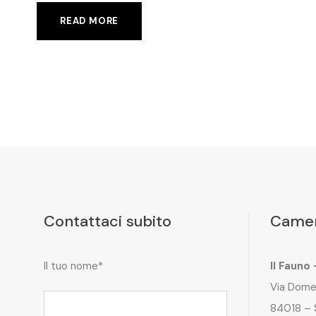
READ MORE
Contattaci subito
Camer
Il tuo nome*
Il Fauno
Via Dome
84018 – 