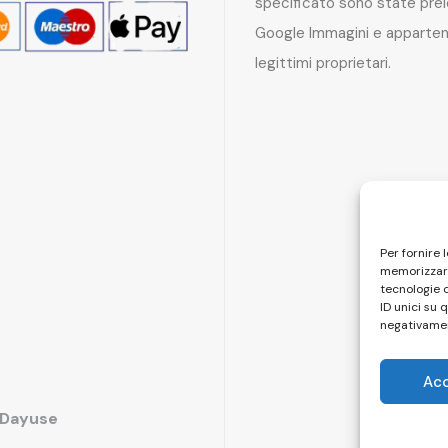
specificato sono state pre
Google Immagini e apparten
legittimi proprietari.
Per fornire 
memorizzare
tecnologie 
ID unici su 
negativamen
Ac
i Dayuse