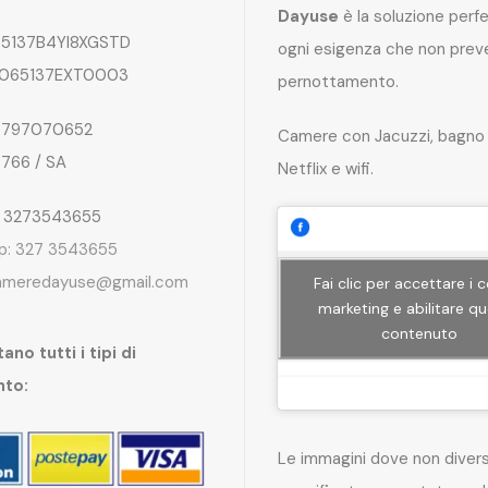
Dayuse
è la soluzione perf
5137B4YI8XGSTD
ogni esigenza che non preve
065137EXT0003
pernottamento.
797070652
Camere con Jacuzzi, bagno 
4766 / SA
Netflix e wifi.
: 3273543655
p: 327 3543655
ameredayuse@gmail.com
Fai clic per accettare i 
marketing e abilitare q
contenuto
ano tutti i tipi di
nto:
Le immagini dove non dive