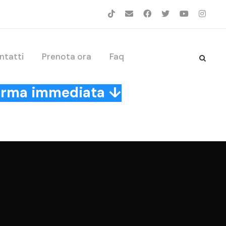
ntatti
Prenota ora
Faq
nferma immediata ↓