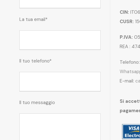
CIN:
IT06
La tua email*
CUSR:
15
P.IVA:
05
REA : 47
Il tuo telefono*
Telefono
Whatsap
E-mail:
c
Si accett
Il tuo messaggio
pagame