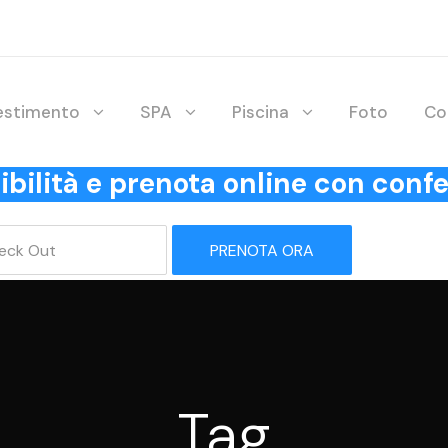
lestimento
SPA
Piscina
Foto
Co
onibilità e prenota online con co
PRENOTA ORA
Tag