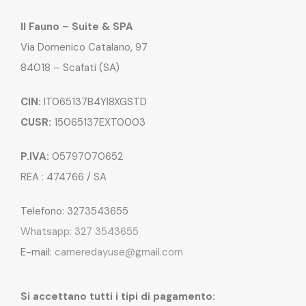
Il Fauno – Suite & SPA
Via Domenico Catalano, 97
84018 – Scafati (SA)
CIN:
IT065137B4YI8XGSTD
CUSR:
15065137EXT0003
P.IVA:
05797070652
REA : 474766 / SA
Telefono: 3273543655
Whatsapp: 327 3543655
E-mail:
cameredayuse@gmail.com
Si accettano tutti i tipi di pagamento: