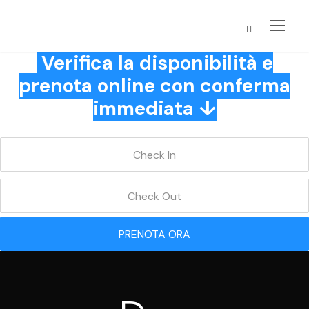
Verifica la disponibilità e
prenota online con conferma
immediata ↓
PRENOTA ORA