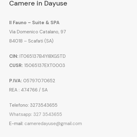
Camere in Dayuse
Il Fauno – Suite & SPA
Via Domenico Catalano, 97
84018 – Scafati (SA)
CIN:
IT065137B4YI8XGSTD
CUSR:
15065137EXT0003
P.IVA:
05797070652
REA : 474766 / SA
Telefono: 3273543655
Whatsapp: 327 3543655
E-mail:
cameredayuse@gmail.com