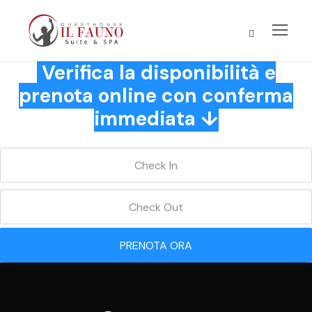
Verifica la disponibilità e
prenota online con conferma
immediata ↓
PRENOTA ORA