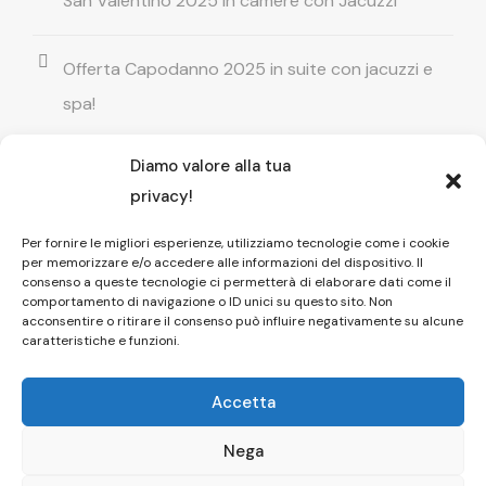
San Valentino 2025 in camere con Jacuzzi
Offerta Capodanno 2025 in suite con jacuzzi e
spa!
Diamo valore alla tua
Offerta Natale in camera con vasca
privacy!
idromassaggio ! Prenota il tuo relax esclusivo
Per fornire le migliori esperienze, utilizziamo tecnologie come i cookie
per memorizzare e/o accedere alle informazioni del dispositivo. Il
Entrata GRATUITA in Piscina esterna! Il tuo relax
consenso a queste tecnologie ci permetterà di elaborare dati come il
comportamento di navigazione o ID unici su questo sito. Non
di coppia
acconsentire o ritirare il consenso può influire negativamente su alcune
caratteristiche e funzioni.
Accetta
Nega
Copyright © 2026 Affittacamere Il Fauno
Pompei Dayuse