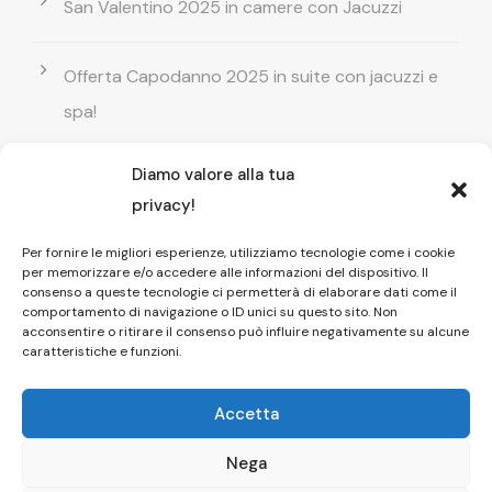
San Valentino 2025 in camere con Jacuzzi
Offerta Capodanno 2025 in suite con jacuzzi e
spa!
Diamo valore alla tua
Offerta Natale in camera con vasca
privacy!
idromassaggio ! Prenota il tuo relax esclusivo
Per fornire le migliori esperienze, utilizziamo tecnologie come i cookie
per memorizzare e/o accedere alle informazioni del dispositivo. Il
Entrata GRATUITA in Piscina esterna! Il tuo relax
consenso a queste tecnologie ci permetterà di elaborare dati come il
comportamento di navigazione o ID unici su questo sito. Non
di coppia
acconsentire o ritirare il consenso può influire negativamente su alcune
caratteristiche e funzioni.
Accetta
Nega
Copyright © 2026 Affittacamere Il Fauno