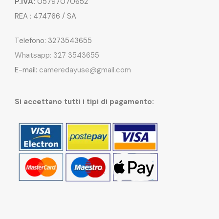
P.IVA:
05797070652
REA : 474766 / SA
Telefono: 3273543655
Whatsapp: 327 3543655
E-mail:
cameredayuse@gmail.com
Si accettano tutti i tipi di pagamento: