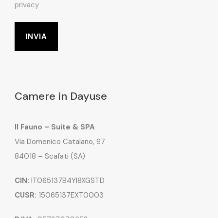
privacy
Camere in Dayuse
Il Fauno – Suite & SPA
Via Domenico Catalano, 97
84018 – Scafati (SA)
CIN:
IT065137B4YI8XGSTD
CUSR:
15065137EXT0003