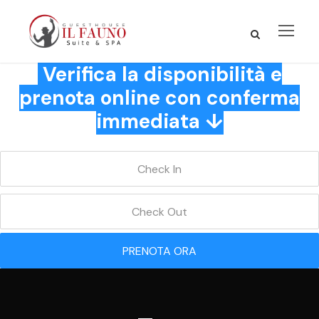
Verifica la disponibilità e
prenota online con conferma
immediata ↓
PRENOTA ORA