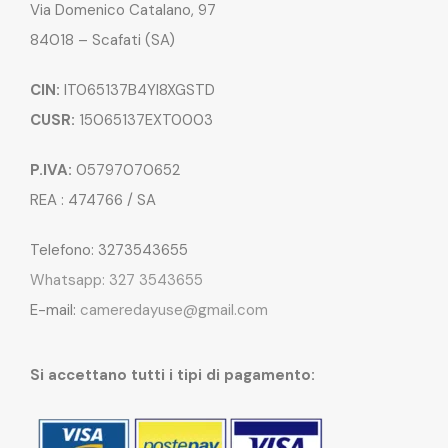
Via Domenico Catalano, 97
84018 – Scafati (SA)
CIN:
IT065137B4YI8XGSTD
CUSR:
15065137EXT0003
P.IVA:
05797070652
REA : 474766 / SA
Telefono: 3273543655
Whatsapp: 327 3543655
E-mail:
cameredayuse@gmail.com
Si accettano tutti i tipi di pagamento: