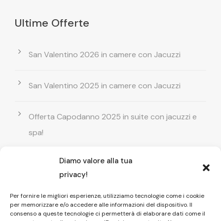
Ultime Offerte
San Valentino 2026 in camere con Jacuzzi
San Valentino 2025 in camere con Jacuzzi
Offerta Capodanno 2025 in suite con jacuzzi e
spa!
Diamo valore alla tua
Offerta Natale in camera con vasca
privacy!
idromassaggio ! Prenota il tuo relax esclusivo
Per fornire le migliori esperienze, utilizziamo tecnologie come i cookie
per memorizzare e/o accedere alle informazioni del dispositivo. Il
Entrata GRATUITA in Piscina esterna! Il tuo relax
consenso a queste tecnologie ci permetterà di elaborare dati come il