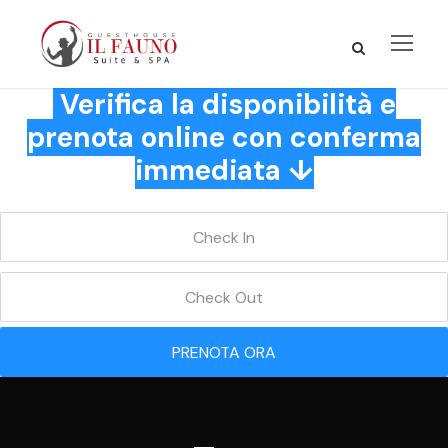
Verifica la disponibilità e
prenota online con conferma
immediata ↓
PRENOTA ORA