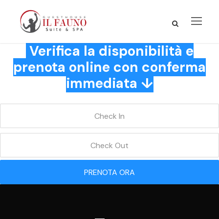
Verifica la disponibilità e
prenota online con conferma
immediata ↓
PRENOTA ORA