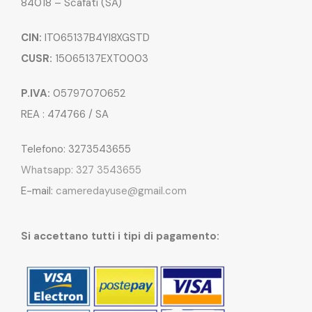
84018 – Scafati (SA)
CIN:
IT065137B4YI8XGSTD
CUSR:
15065137EXT0003
P.IVA:
05797070652
REA : 474766 / SA
Telefono: 3273543655
Whatsapp: 327 3543655
E-mail:
cameredayuse@gmail.com
Si accettano tutti i tipi di pagamento: