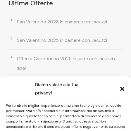
Ultime Offerte
San Valentino 2026 in camere con Jacuzzi
San Valentino 2025 in camere con Jacuzzi
Offerta Capodanno 2025 in suite con jacuzzi e
spa!
Diamo valore alla tua
Offerta Natale in camera con vasca
privacy!
idromassaggio ! Prenota il tuo relax esclusivo
Per fornire le migliori esperienze, utilizziamo tecnologie come i cookie
per memorizzare e/o accedere alle informazioni del dispositivo. Il
Entrata GRATUITA in Piscina esterna! Il tuo relax
consenso a queste tecnologie ci permetterà di elaborare dati come il
comportamento di navigazione o ID unici su questo sito. Non
di coppia
acconsentire o ritirare il consenso può influire negativamente su alcune