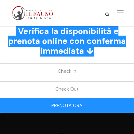
Verifica la disponibilità e
prenota online con conferma
immediata ↓
PRENOTA ORA