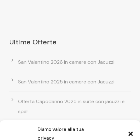
Ultime Offerte
San Valentino 2026 in camere con Jacuzzi
San Valentino 2025 in camere con Jacuzzi
Offerta Capodanno 2025 in suite con jacuzzi e
spa!
Diamo valore alla tua
Offerta Natale in camera con vasca
privacy!