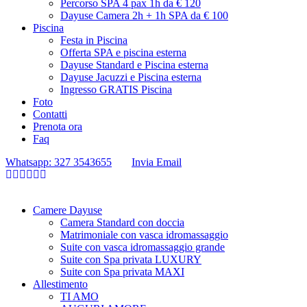
Percorso SPA 4 pax 1h da € 120
Dayuse Camera 2h + 1h SPA da € 100
Piscina
Festa in Piscina
Offerta SPA e piscina esterna
Dayuse Standard e Piscina esterna
Dayuse Jacuzzi e Piscina esterna
Ingresso GRATIS Piscina
Foto
Contatti
Prenota ora
Faq
Whatsapp: 327 3543655
Invia Email
Camere Dayuse
Camera Standard con doccia
Matrimoniale con vasca idromassaggio
Suite con vasca idromassaggio grande
Suite con Spa privata LUXURY
Suite con Spa privata MAXI
Allestimento
TI AMO