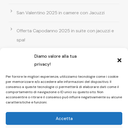
San Valentino 2025 in camere con Jacuzzi
Offerta Capodanno 2025 in suite con jacuzzi e
spa!
Diamo valore alla tua
Offerta Natale in camera con vasca
privacy!
idromassaggio ! Prenota il tuo relax esclusivo
Per fornire le migliori esperienze, utilizziamo tecnologie come i cookie
per memorizzare e/o accedere alle informazioni del dispositivo. Il
Entrata GRATUITA in Piscina esterna! Il tuo relax
consenso a queste tecnologie ci permetterà di elaborare dati come il
comportamento di navigazione o ID unici su questo sito. Non
di coppia
acconsentire o ritirare il consenso può influire negativamente su alcune
caratteristiche e funzioni.
Accetta