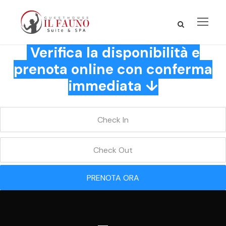
Verifica la disponibilità e
prenota online con conferma
immediata ↓
PRENOTA ORA